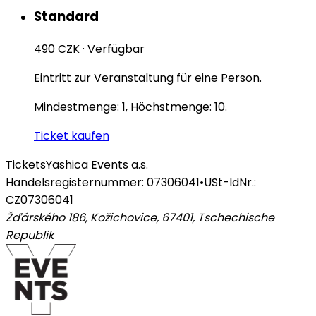
Standard
490 CZK
·
Verfügbar
Eintritt zur Veranstaltung für eine Person.
Mindestmenge: 1, Höchstmenge: 10.
Ticket kaufen
Tickets
Yashica Events a.s.
Handelsregisternummer: 07306041
•
USt-IdNr.:
CZ07306041
Žďárského 186, Kožichovice, 67401
,
Tschechische
Republik