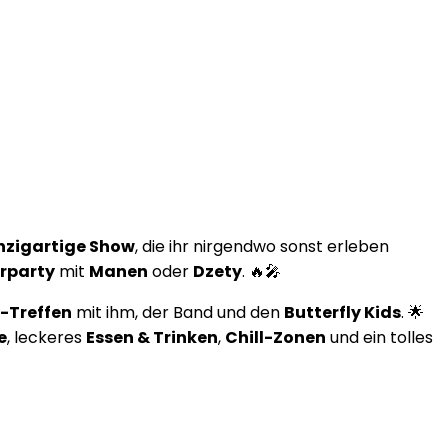
nzigartige Show
, die ihr nirgendwo sonst erleben
rparty
mit
Manen
oder
Dzety
. 🔥🎤
P-Treffen
mit ihm, der Band und den
Butterfly Kids
. 🌟
e
, leckeres
Essen & Trinken
,
Chill-Zonen
und ein tolles