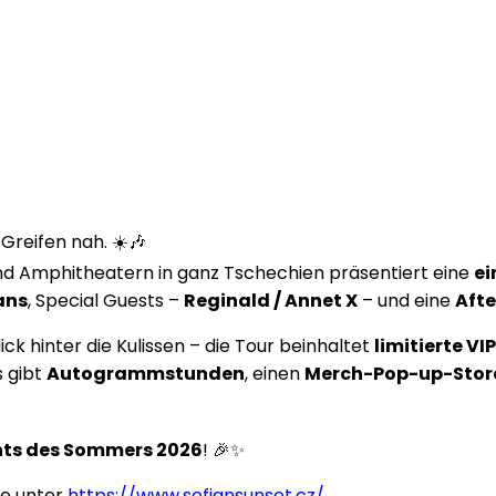
Greifen nah. ☀️🎶
d Amphitheatern in ganz Tschechien präsentiert eine
ei
ans
, Special Guests –
Reginald / Annet X
– und eine
Afte
k hinter die Kulissen – die Tour beinhaltet
limitierte VI
s gibt
Autogrammstunden
, einen
Merch-Pop-up-Stor
hts des Sommers 2026
! 🎉✨
ie unter
https://www.sofiansunset.cz/