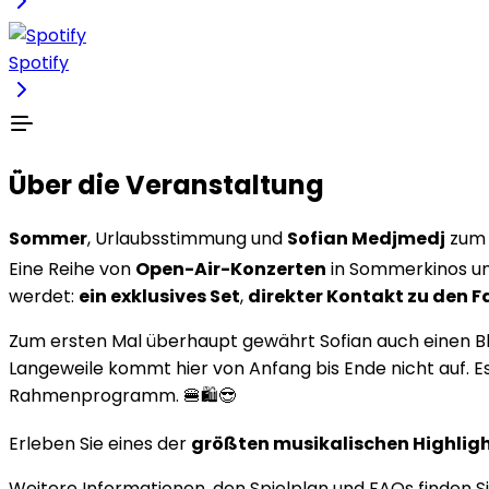
Spotify
Über die Veranstaltung
Sommer
, Urlaubsstimmung und
Sofian Medjmedj
zum 
Eine Reihe von
Open-Air-Konzerten
in Sommerkinos un
werdet:
ein exklusives Set
,
direkter Kontakt zu den F
Zum ersten Mal überhaupt gewährt Sofian auch einen Blic
Langeweile kommt hier von Anfang bis Ende nicht auf. E
Rahmenprogramm. 🍔🛍️😎
Erleben Sie eines der
größten musikalischen Highlig
Weitere Informationen, den Spielplan und FAQs finden S