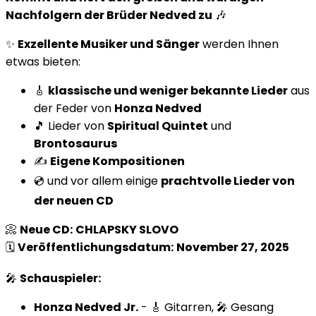
Nachfolgern der Brüder Nedved zu
🎶
✨
Exzellente Musiker und Sänger
werden Ihnen
etwas bieten:
🎸
klassische und weniger bekannte Lieder
aus
der Feder von
Honza Nedved
🎵 Lieder von
Spiritual Quintet
und
Brontosaurus
✍️
Eigene Kompositionen
💿 und vor allem einige
prachtvolle Lieder von
der neuen CD
📀
Neue CD:
CHLAPSKY SLOVO
🗓️
Veröffentlichungsdatum:
November 27, 2025
🎤
Schauspieler:
Honza Nedved Jr.
- 🎸 Gitarren, 🎤 Gesang