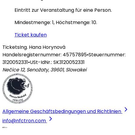
Eintritt zur Veranstaltung für eine Person.
Mindestmenge: 1, Höchstmenge: 10.
Ticket kaufen
Tickets
Ing. Hana Horynová
Handelsregisternummer: 45757895
•
Steuernummer:
3120052331
•
USt-IdNr.: SK3120052331
Nečice 12, Senožaty, 39601
,
Slowakei
Allgemeine Geschäftsbedingungen und Richtlinien
info@nfctron.com