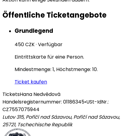
Öffentliche Ticketangebote
Grundlegend
450 CZK
·
Verfügbar
Eintrittskarte für eine Person.
Mindestmenge: 1, Höchstmenge: 10.
Ticket kaufen
Tickets
Hana Nedvědová
Handelsregisternummer: 01186345
•
USt-IdNr.:
CZ7557075944
Lutov 315, Poříčí nad Sázavou, Poříčí nad Sázavou,
25721
,
Tschechische Republik