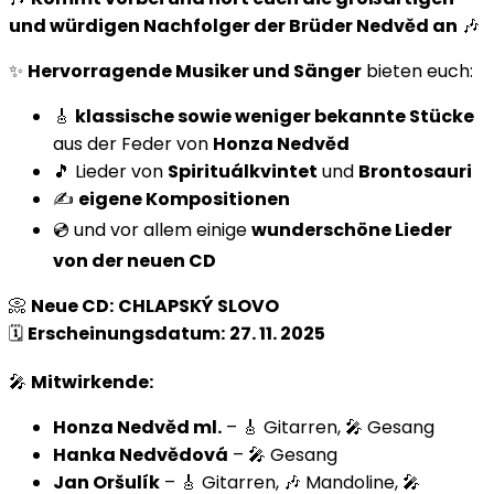
und würdigen Nachfolger der Brüder Nedvěd an
🎶
✨
Hervorragende Musiker und Sänger
bieten euch:
🎸
klassische sowie weniger bekannte Stücke
aus der Feder von
Honza Nedvěd
🎵 Lieder von
Spirituálkvintet
und
Brontosauri
✍️
eigene Kompositionen
💿 und vor allem einige
wunderschöne Lieder
von der neuen CD
📀
Neue CD:
CHLAPSKÝ SLOVO
🗓️
Erscheinungsdatum:
27. 11. 2025
🎤
Mitwirkende:
Honza Nedvěd ml.
– 🎸 Gitarren, 🎤 Gesang
Hanka Nedvědová
– 🎤 Gesang
Jan Oršulík
– 🎸 Gitarren, 🎶 Mandoline, 🎤