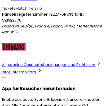
Tickets
Matchfire s.r.o.
Handelsregisternummer: 19227761
•
USt-IdNr.:
CZ19227761
Podolská 348/88, Praha 4, Podolí, 14700
,
Tschechische
Republik
Allgemeine Geschäftsbedingungen und Richtlinien
info@nfctron.com
App für Besucher herunterladen
Erlebe das beste Event-Erlebnis mit unserer mobilen
App. Alle Ausgaben übersichtlich an einem Ort,