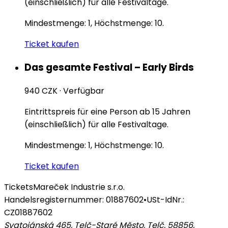
(einschließlich) für alle Festivaltage.
Mindestmenge: 1, Höchstmenge: 10.
Ticket kaufen
Das gesamte Festival – Early Birds
940 CZK
·
Verfügbar
Eintrittspreis für eine Person ab 15 Jahren
(einschließlich) für alle Festivaltage.
Mindestmenge: 1, Höchstmenge: 10.
Ticket kaufen
Tickets
Mareček Industrie s.r.o.
Handelsregisternummer: 01887602
•
USt-IdNr.:
CZ01887602
Svatojánská 465, Telč-Staré Město, Telč, 58856
,